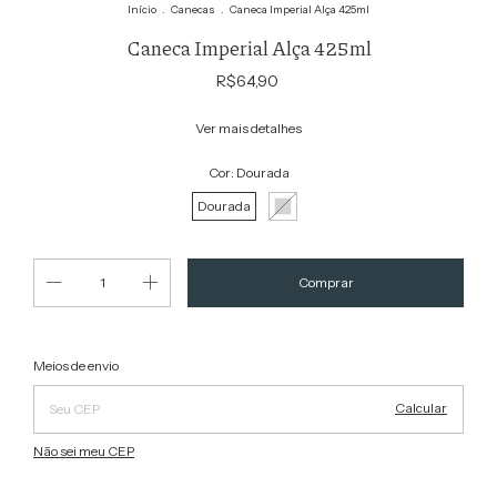
Início
.
Canecas
.
Caneca Imperial Alça 425ml
Caneca Imperial Alça 425ml
R$64,90
Ver mais detalhes
Cor:
Dourada
Dourada
Alterar CEP
Entregas para o CEP:
Meios de envio
Calcular
Não sei meu CEP