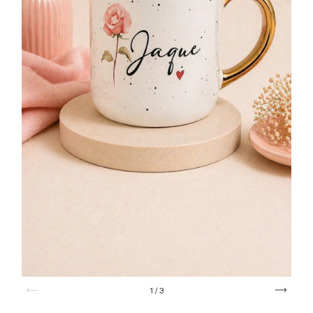
1
/
3