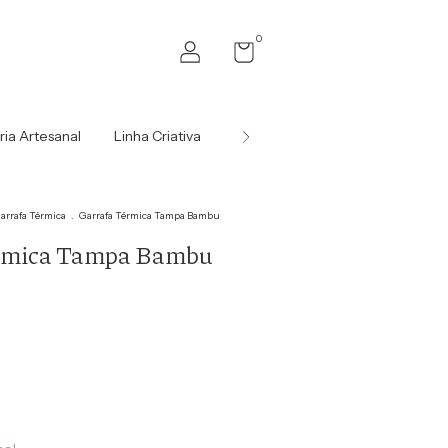
0
ria Artesanal
Linha Criativa
Para Presentear
Para Empr
arrafa Térmica
.
Garrafa Térmica Tampa Bambu
rmica Tampa Bambu