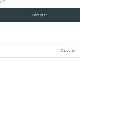
ça!
Alterar CEP
Calcular