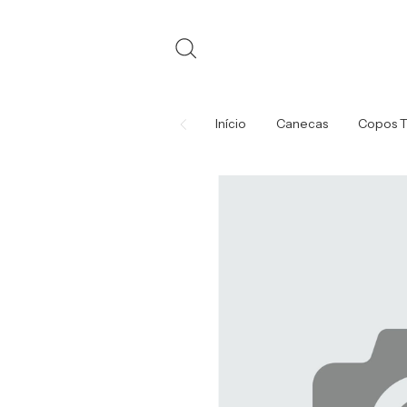
Início
Canecas
Copos T