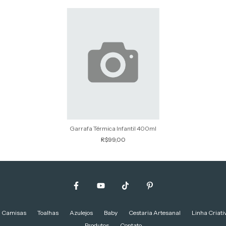
Garrafa Térmica Infantil 400ml
R$99,00
Camisas
Toalhas
Azulejos
Baby
Cestaria Artesanal
Linha Criati
Produtos
Contato