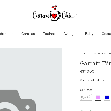
érmicos
Camisas
Toalhas
Azulejos
Baby
Cesta
Início
.
Linha Térmica
.
G
Garrafa Té
R$110,00
Ver mais detalhes
Cor:
Rosa
Branca