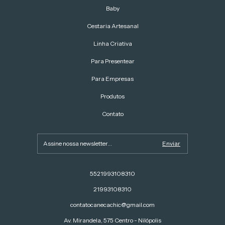
Baby
Cestaria Artesanal
Linha Criativa
Para Presentear
Para Empresas
Produtos
Contato
5521993108310
21993108310
contatocanecachic@gmail.com
Av. Mirandela, 575 Centro - Nilópolis