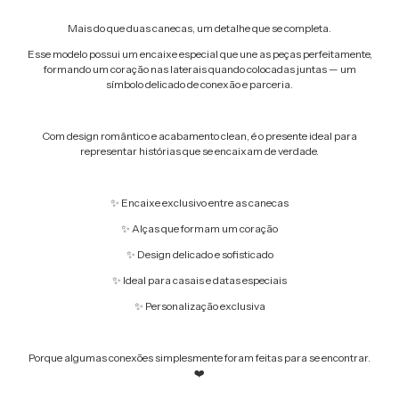
Mais do que duas canecas, um detalhe que se completa.
Esse modelo possui um encaixe especial que une as peças perfeitamente,
formando um coração nas laterais quando colocadas juntas — um
símbolo delicado de conexão e parceria.
Com design romântico e acabamento clean, é o presente ideal para
representar histórias que se encaixam de verdade.
✨ Encaixe exclusivo entre as canecas
✨ Alças que formam um coração
✨ Design delicado e sofisticado
✨ Ideal para casais e datas especiais
✨ Personalização exclusiva
Porque algumas conexões simplesmente foram feitas para se encontrar.
❤️