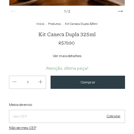
1
/
2
Início
.
Produtos
.
Kit Caneca Dupla 325ml
Kit Caneca Dupla 325ml
R$79,90
Ver mais detalhes
Atenção, última peça!
Alterar CEP
Entregas para o CEP:
Meios de envio
Calcular
Não sei meu CEP