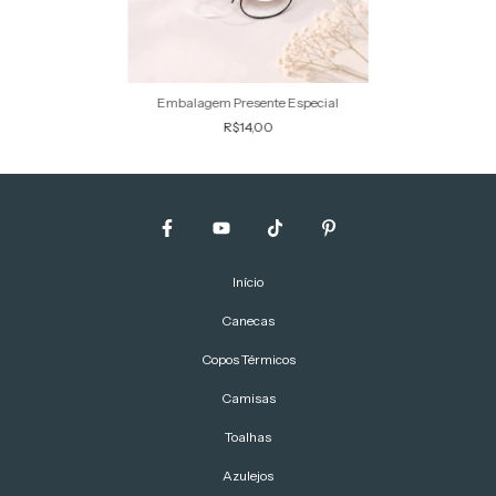
Embalagem Presente Especial
R$14,00
Início
Canecas
Copos Térmicos
Camisas
Toalhas
Azulejos