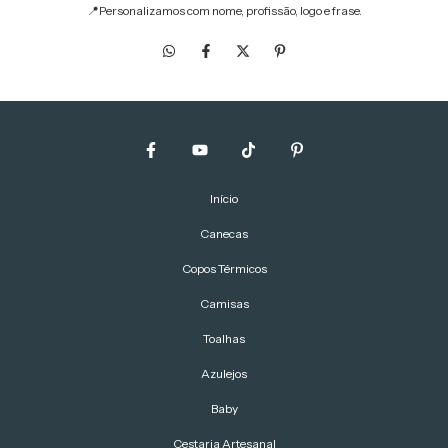
📍Personalizamos com nome, profissão, logo e frase.
Início
Canecas
Copos Térmicos
Camisas
Toalhas
Azulejos
Baby
Cestaria Artesanal