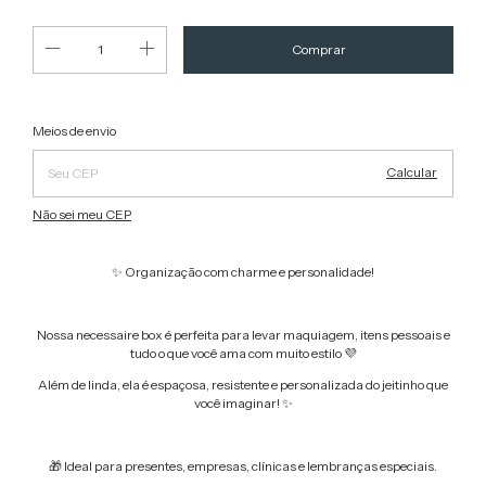
Alterar CEP
Entregas para o CEP:
Meios de envio
Calcular
Não sei meu CEP
✨ Organização com charme e personalidade!
Nossa necessaire box é perfeita para levar maquiagem, itens pessoais e
tudo o que você ama com muito estilo 💜
Além de linda, ela é espaçosa, resistente e personalizada do jeitinho que
você imaginar! ✨
🎁 Ideal para presentes, empresas, clínicas e lembranças especiais.